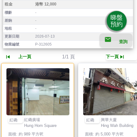
租金
港幣 12,000
樓齡
-
睇盤
差餉
-
預約
地租
-
更新日期
2026-07-13
email
查詢
物業編號
P-312605
skip_previous
skip_next
1/1 頁
上一頁
下一頁
紅磡廣場
興華大廈
紅磡
紅磡
Hung Hom Square
Hing Wah Building
面積: 約 989 平方呎
面積: 約 5,000 平方呎