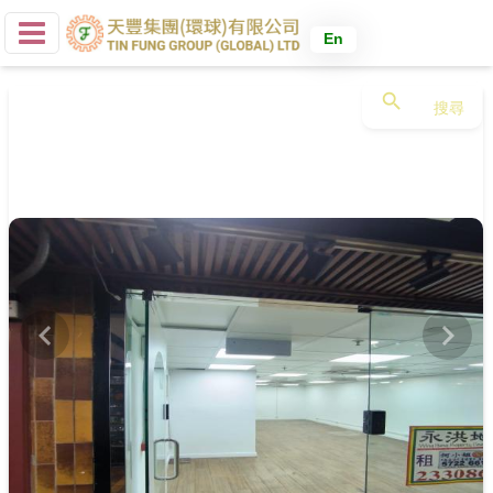
En
search
搜尋
chevron_left
chevron_right