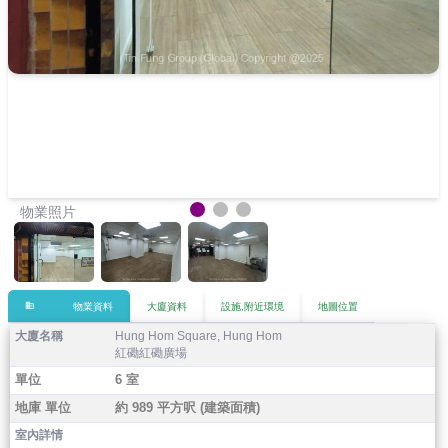
物業照片
domain
物業資料
大廈資料
設施,附近環境
地圖位置
大廈名稱
Hung Hom Square, Hung Hom
紅磡紅磡廣場
單位
6 室
地庫 單位
約 989 平方呎 (建築面積)
室內詳情