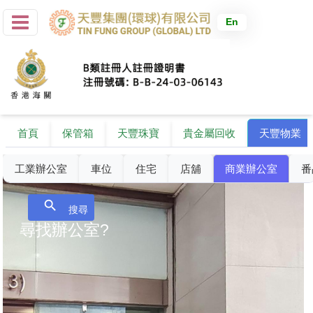
En
首頁
保管箱
天豐珠寶
貴金屬回收
天豐物業
工業辦公室
車位
住宅
店舖
商業辦公室
番
search
搜尋
尋找辦公室?